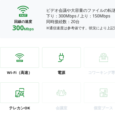
ビデオ会議や大容量のファイルの転
下り：300Mbps
/
上り：150Mbps
同時接続数：20台
回線の速度
300
※通信速度は参考値です。状況により上記
Mbps
Wi-Fi
（高速）
電源
コワーキング専
テレカン
OK
会議室
個室ブース