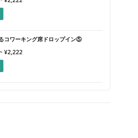
~
¥
2,222
るコワーキング席ドロップイン⑤
~
¥
2,222