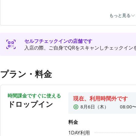
土日祝はご好評いただいており混雑が予想されますので、
もっと見る
願いします。
🔰 当店は保護猫がおりますのでご承知おきください。毎
が開催されます。営業時間をご確認ください。
セルフチェックインの店舗です
入店の際、ご自身でQRをスキャンしチェックイン
プラン・料金
時間課金ですぐに使える
現在、利用時間外です
ドロップイン
8月6日（木）
08:00〜
8月7日（金）
08:00〜
料金
8月8日（土）
08:00〜
1DAY利用
8月9日（日）
08:00〜