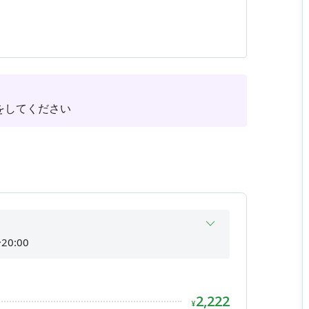
アプリの「会議室・設備の予約」よりご予約をお
月第二・第四日曜日には保護猫譲渡会等のイベント
をしてください
20:00
20:00
20:00
2,222
20:00
¥