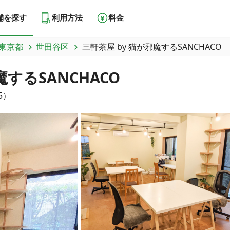
舗を探す
利用方法
料金
東京都
世田谷区
三軒茶屋 by 猫が邪魔するSANCHACO
するSANCHACO
5
）