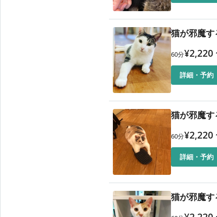
猫が邪魔す
¥
2,220
60
分
詳細・予約
猫が邪魔す
¥
2,220
60
分
詳細・予約
猫が邪魔す