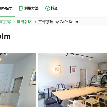
舗を探す
利用方法
料金
東京都
世田谷区
三軒茶屋 by Cafe Kolm
olm
）