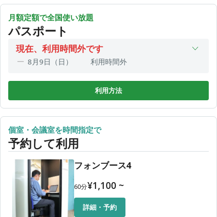
3,960
4時間30分利用
¥
月額定額で全国使い放題
4,620
1DAY利用
パスポート
¥
現在、利用時間外です
8月9日（日）
利用時間外
8月10日（月）
09:00〜19:00
8月11日（火）
利用時間外
利用方法
8月12日（水）
09:00〜19:00
8月13日（木）
09:00〜19:00
個室・会議室を時間指定で
8月14日（金）
09:00〜20:30
予約して利用
8月15日（土）
10:00〜17:00
フォンブース4
¥
1,100
~
60
分
詳細・予約