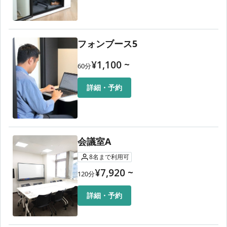
フォンブース5
¥
1,100
~
60
分
詳細・予約
会議室A
8
名
まで利用可
¥
7,920
~
120
分
詳細・予約