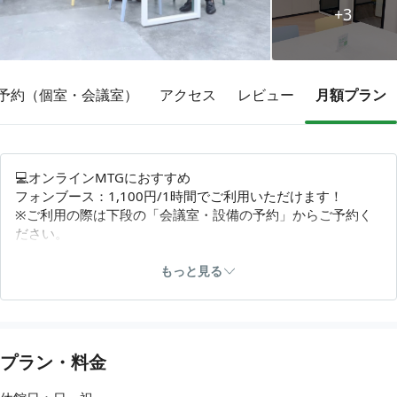
+3
その他
予約（個室・会議室）
アクセス
レビュー
月額プラン
トピックス
💻オンラインMTGにおすすめ
フォンブース：1,100円/1時間でご利用いただけます！
※ご利用の際は下段の「会議室・設備の予約」からご予約く
ださい。
🎪イベント時などは営業時間を変更する場合があります。
もっと見る
📅8月MICANスケジュール
お盆も通常営業です
8/15(土)のみ休業
プラン・料金