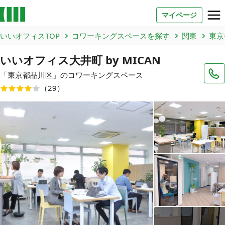
マイページ
いいオフィスTOP
コワーキングスペースを探す
関東
東京
お問い合わせ
いいオフィス大井町 by MICAN
よくあるご質問
「
東京都
品川区
」のコワーキングスペース
（
29
）
法人での利用
店舗オーナー様へ
いいオフィス（コワーキングスペース）
FCオーナー募集
いい会議室（会議室専用スペース）
FCオーナー募集
コワーキング運営DXシステム
E Solution