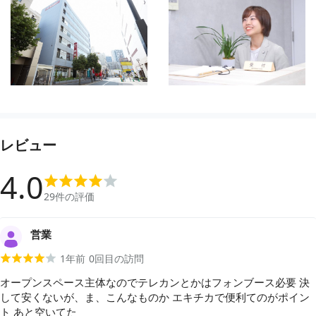
レビュー
4.0
29
件の評価
営業
1年前
0
回目の訪問
オープンスペース主体なのでテレカンとかはフォンブース必要 決
して安くないが、ま、こんなものか エキチカで便利てのがポイン
ト あと空いてた