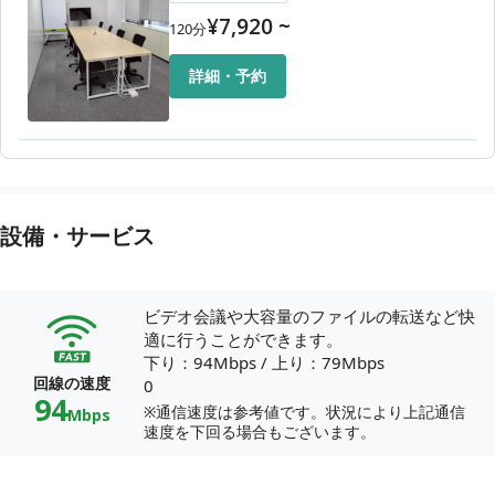
¥
7,920
~
120
分
詳細・予約
設備・サービス
ビデオ会議や大容量のファイルの転送など快
適に行うことができます。
下り：94Mbps
/
上り：79Mbps
回線の速度
0
94
※通信速度は参考値です。状況により上記通信
Mbps
速度を下回る場合もございます。