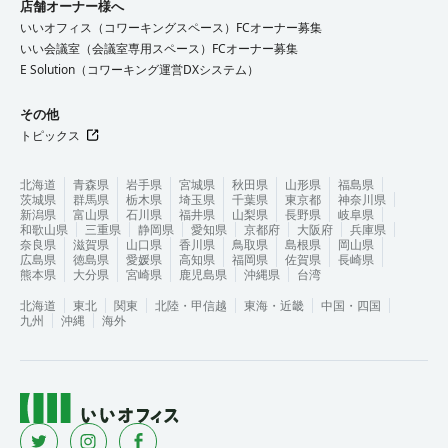
店舗オーナー様へ
いいオフィス（コワーキングスペース）FCオーナー募集
いい会議室（会議室専用スペース）FCオーナー募集
E Solution（コワーキング運営DXシステム）
その他
トピックス
北海道
青森県
岩手県
宮城県
秋田県
山形県
福島県
茨城県
群馬県
栃木県
埼玉県
千葉県
東京都
神奈川県
新潟県
富山県
石川県
福井県
山梨県
長野県
岐阜県
和歌山県
三重県
静岡県
愛知県
京都府
大阪府
兵庫県
奈良県
滋賀県
山口県
香川県
鳥取県
島根県
岡山県
広島県
徳島県
愛媛県
高知県
福岡県
佐賀県
長崎県
熊本県
大分県
宮崎県
鹿児島県
沖縄県
台湾
北海道
東北
関東
北陸・甲信越
東海・近畿
中国・四国
九州
沖縄
海外