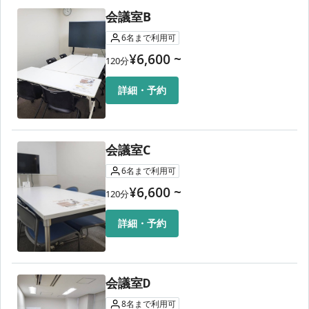
会議室B
6
名
まで利用可
¥
6,600
~
120
分
詳細・予約
会議室C
6
名
まで利用可
¥
6,600
~
120
分
詳細・予約
会議室Ⅾ
8
名
まで利用可