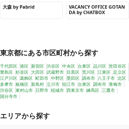
大森 by Pabrid
VACANCY OFFICE GOTAN
DA by CHATBOX
東京都
にある市区町村から探す
千代田区
港区
新宿区
渋谷区
中央区
台東区
品川区
世田谷区
豊島区
杉並区
大田区
武蔵野市
目黒区
荒川区
江東区
足立区
江戸川区
葛飾区
町田市
中野区
墨田区
調布市
八王子市
北区
多摩市
板橋区
新島村
立川市
狛江市
台東区
調布市
青梅市
渋谷区
東村山市
日野市
稲城市
西東京市
練馬区
三鷹市
国分寺市
エリアから探す