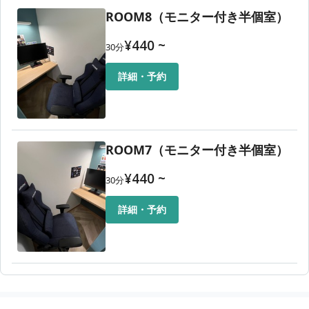
ROOM8（モニター付き半個室）
¥
440
~
30
分
詳細・予約
ROOM7（モニター付き半個室）
¥
440
~
30
分
詳細・予約