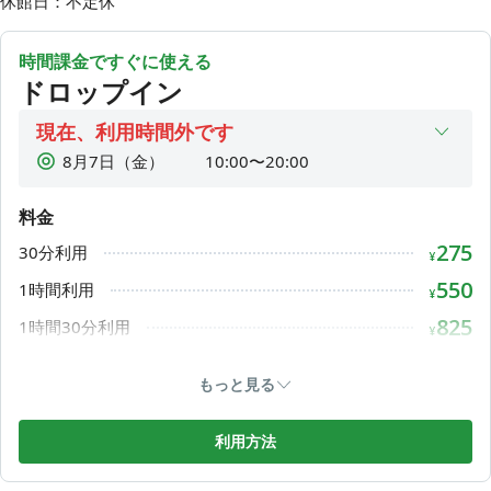
休館日：不定休
☕️飲食
ドリンクやフードのオーダーが可能です。
受付にてご注文とお支払いをお願いいたします。
時間課金ですぐに使える
お持ち込みは不可。
ドロップイン
（オーダー必須ではございません）
現在、利用時間外です
💻スペース
8月7日（金）
10:00〜20:00
【半個室】
3~8の半個室は予約制です。
8月8日（土）
10:00〜20:00
1~2の半個室は空室であれば予約不要でチェックイン完了次
料金
8月9日（日）
10:00〜20:00
第利用可能です！
275
30分利用
8月10日（月）
10:00〜20:00
半個室にはAKRacingの椅子をご用意しております◎
¥
8月11日（火）
10:00〜20:00
550
1時間利用
¥
🔌Ankerの最新PC・スマホの充電器(Lightning/micro USB/Ty
8月12日（水）
10:00〜20:00
825
pe-C)も無料でお貸出ししております。
1時間30分利用
¥
8月13日（木）
10:00〜20:00
1,100
2時間利用
¥
💻通話・オンライン会議可能（個室はイヤホン必須）です。
もっと見る
各個室にヘッドホンをご用意しておりますので、ご自由にご
1,375
2時間30分利用
¥
利用ください。
1,650
3時間利用
利用方法
¥
🚨プレミアム/法人プレミアム/法人シェアパスポートの方
1,925
3時間30分利用
¥
は、60分以上荷物を置いて外出した場合、留守時間分の従量