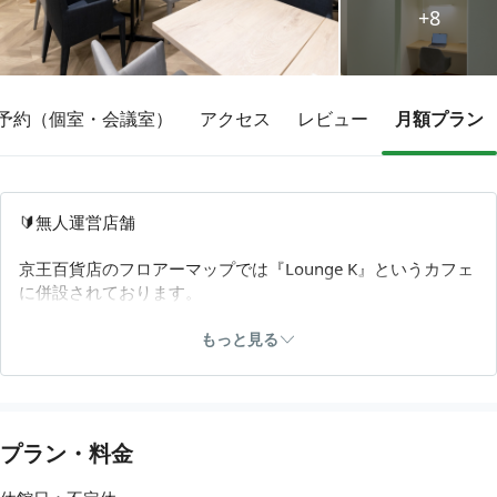
+8
その他
予約（個室・会議室）
アクセス
レビュー
月額プラン
トピックス
🔰無人運営店舗
京王百貨店のフロアーマップでは『Lounge K』というカフェ
に併設されております。
⏰予約時間にならないと入室できません。
もっと見る
📱チェックイン
月額プラン・ドロップイン利用の方は必ずチェックインをお
願いいたします。
プラン・料金
ご予約された方は利用開始ボタンを押してください。