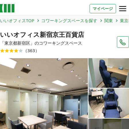
マイページ
いいオフィスTOP
コワーキングスペースを探す
関東
東京
お問い合わせ
いいオフィス新宿京王百貨店
よくあるご質問
「
東京都
新宿区
」のコワーキングスペース
（
363
）
法人での利用
店舗オーナー様へ
いいオフィス（コワーキングスペース）
FCオーナー募集
いい会議室（会議室専用スペース）
FCオーナー募集
コワーキング運営DXシステム
E Solution