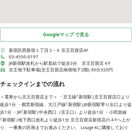
Googleマップ で見る
新宿区西新宿１丁目１−４
京王百貨店4F
03-4550-0197
JR新宿駅改札から駅直結で徒歩3分 京王百貨店４F
京王地下駐車場(京王百貨店南側地下2階) 30分320円
チェックインまでの流れ
＜電車から京王百貨店まで＞ ・京王線｢新宿駅｣京王百貨店口より
徒歩1分 ・都営新宿線、大江戸線｢新宿駅｣JR新宿駅寄り出口より徒
歩1分 ・JR｢新宿駅｣中央西口（京王口）より徒歩1分 ・小田急線
｢新宿駅｣地下西口改札より徒歩1分 京王百貨店新宿店の４Fへ上が
り、一番奥の区画までお進みください。 Louge Kに隣接しており