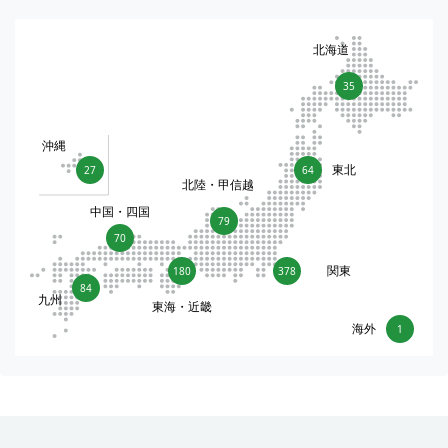
北海道
35
沖縄
東北
27
64
北陸・甲信越
中国・四国
79
70
関東
180
378
84
九州
東海・近畿
海外
1