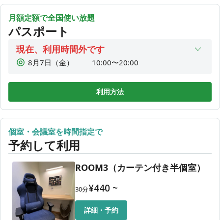
2,200
課金を請求させていただきます。
4時間利用
¥
月額定額で全国使い放題
60分以上外出する場合は必ず荷物を持ってチェックアウトを
2,475
4時間30分利用
パスポート
してください。
¥
2,750
5時間利用
¥
現在、利用時間外です
🚨プレミアムパスポート1日最長15時間！
3,025
5時間30分利用
※15時間を超える場合やチェックイン忘れは2,000円/1時間
8月7日（金）
10:00〜20:00
¥
をご請求させていただきます。
3,300
8月8日（土）
10:00〜20:00
6時間利用
¥
8月9日（日）
10:00〜20:00
❌禁止事項
3,575
利用方法
6時間30分利用
¥
・LIVE配信や音楽をかける
8月10日（月）
10:00〜20:00
3,850
7時間利用
・大きい音量での撮影
¥
8月11日（火）
10:00〜20:00
・共有エリアでの通話やオンライン会議
4,125
1DAY利用
¥
個室・会議室を時間指定で
8月12日（水）
10:00〜20:00
・電子タバコを含む喫煙
予約して利用
・アルコール類の持ち込み
8月13日（木）
10:00〜20:00
・未就学児のご利用
上記を行った場合は速やかに退店していただきます。また予
ROOM3（カーテン付き半個室）
約時間前の退店でも返金は一切行いません。
¥
440
~
30
分
当コワーキングスペースでは、以下を含むいかなる理由にお
いても、ご利用料金の返金はいたしかねます。
詳細・予約
・モニター表示不具合（アプリにて部屋変更をお試しくださ