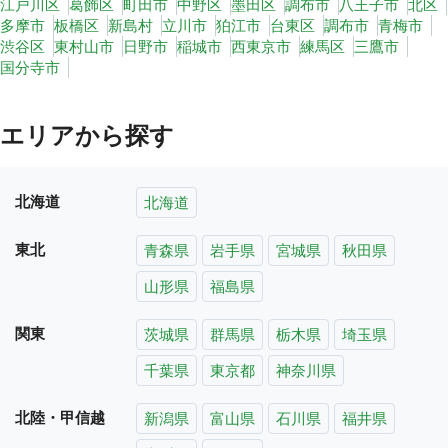
江戸川区
葛飾区
町田市
中野区
墨田区
調布市
八王子市
北区
多摩市
板橋区
新島村
立川市
狛江市
台東区
調布市
青梅市
渋谷区
東村山市
日野市
稲城市
西東京市
練馬区
三鷹市
国分寺市
エリアから探す
北海道
北海道
東北
青森県
岩手県
宮城県
秋田県
山形県
福島県
関東
茨城県
群馬県
栃木県
埼玉県
千葉県
東京都
神奈川県
北陸・甲信越
新潟県
富山県
石川県
福井県