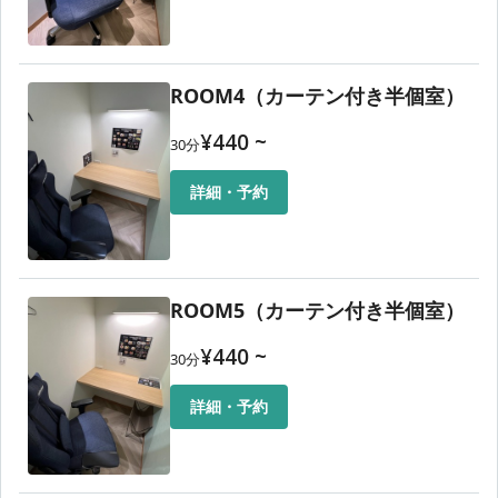
い）
・Wi-Fi接続不具合（スマホのリフレッシュ、再起動をお試し
ください）
・操作忘れでの自動延長（アプリからご予約の場合は、必ず
ROOM4（カーテン付き半個室）
終了ボタンを押下してください）
・日時変更（予約時間のみアプリから変更可能です）
¥
440
~
30
分
設備や通信環境には万全を期しておりますが、予期せぬ不具
合が発生する可能性もございます。
詳細・予約
ご利用に際しては、あらかじめご了承くださいますようお願
い申し上げます。
ご質問等は、ホームページの問い合わせフォームからお問合
せください。
ROOM5（カーテン付き半個室）
お急ぎの方はお電話ください。
📞03-4550-0197（平日10時〜18時）
¥
440
~
30
分
詳細・予約