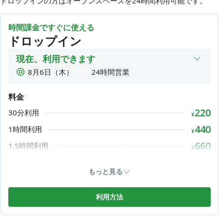
ドロップインの方はオープンスペースを24時間利用可能です。
・1名個室
1h ¥1,100 → 1h ¥880 🆕
時間課金ですぐに使える
ドロップイン
・8名会議室
1h ¥1,980 → 1h ¥1,760 🆕
現在、利用できます
8月6日（木）
24時間営業
🉐 個室利用が半額！
月額会員様専用で20時間1名個室利用プランをご用意しまし
8月7日（金）
24時間営業
た◎
料金
8月8日（土）
24時間営業
月額8,800円相当が半額の4,400円！
220
30分利用
8月9日（日）
24時間営業
¥
ぜひぜひご利用くださいませ🎀
8月10日（月）
24時間営業
440
1時間利用
¥
8月11日（火）
24時間営業
660
🔰 初回利用の方へ
1.5時間利用
¥
8月12日（水）
24時間営業
いいアプリにて入り口に掲示してあるQRコードからチェック
880
2時間利用
¥
インをお願いいたします。
もっと見る
チェックイン中の画面に記載の「ご利用方法・注意事項」を
1,100
2.5時間利用
¥
ご覧ください！
1,320
3時間利用
利用方法
¥
🏃‍♀️来館方法
1,540
3.5時間利用
¥
中山道側から階段を2Fへ登ると入口がございます。