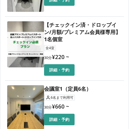
💳 お支払いについて
デビッドカードでドロップインのお支払いは推奨いたしませ
ん。
【チェックイン済・ドロップイ
ドロップインのお支払いはクレジットカードのご利用をお願
ン/月額/プレミアム会員様専用】
いいたします。
1名個室
👨🏻‍💻 利用可能エリア
全
4
室
オープンスペース・集中スペースはすべてご利用できます！
¥
220
~
イヤフォンをつけていただければ、テレカン利用も可能で
30
分
す。
※集中スペースでのテレカン利用・食事はご遠慮ください。
詳細・予約
❌ 禁止事項
・LIVE配信や音楽をかける
会議室1（定員6名）
・大きい音量での撮影
6
名
まで利用可
・電子タバコを含む喫煙
¥
660
~
上記を行った場合は速やかに退店していただきます。また予
30
分
約時間前の退店でも返金は一切行いません。
詳細・予約