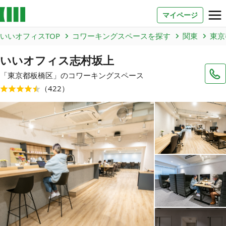
マイページ
いいオフィスTOP
コワーキングスペースを探す
関東
東京
お問い合わせ
いいオフィス志村坂上
よくあるご質問
「
東京都
板橋区
」のコワーキングスペース
（
422
）
法人での利用
店舗オーナー様へ
いいオフィス（コワーキングスペース）
FCオーナー募集
いい会議室（会議室専用スペース）
FCオーナー募集
コワーキング運営DXシステム
E Solution