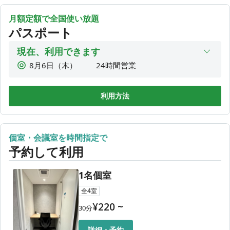
1,760
裏側からは私有地につき敷地自体に入ることができませんの
4時間利用
¥
月額定額で全国使い放題
でお気をつけください。
1,980
4.5時間利用
パスポート
¥
2,200
5時間利用
¥
現在、利用できます
🚨自転車・お車でご来店希望の方へ
2,420
5.5時間利用
当店は駐輪・駐車ができません！
8月6日（木）
24時間営業
¥
近隣のコインパーキングをご利用ください。（一時的な駐
2,640
8月7日（金）
24時間営業
6時間利用
¥
輪・駐車も禁止です）
8月8日（土）
24時間営業
無断で駐輪、駐車をしている場合、撤去・強制退会をさせて
2,860
利用方法
6.5時間利用
¥
いただきます。
8月9日（日）
24時間営業
3,080
7時間利用
¥
8月10日（月）
24時間営業
🚭敷地内禁煙
3,300
1DAY利用
¥
個室・会議室を時間指定で
8月11日（火）
24時間営業
敷地内での喫煙は絶対にしないようにお願いいたします。
予約して利用
8月12日（水）
24時間営業
🙋‍♀️内覧希望の方へ
館内のご案内をいたしますので9時〜18時の間でご希望日時
1名個室
をご連絡ください。
全
4
室
📱予約
¥
220
~
30
分
個室ブース・会議室利用はアプリからの予約制です（別途料
金が必要になります）
詳細・予約