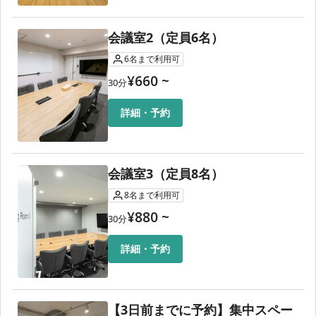
当コワーキングスペースでは、以下を含むいかなる理由にお
いても、ご利用料金の返金はいたしかねます。
・モニター表示不具合（アプリにて部屋変更をお試しくださ
会議室2（定員6名）
い）
6
名
まで利用可
・Wi-Fi接続不具合（スマホのリフレッシュ、再起動をお試し
ください）
¥
660
~
30
分
・操作忘れでの自動延長（アプリからご予約の場合は、必ず
終了ボタンを押下してください）
詳細・予約
・日時変更（予約時間のみアプリから変更可能です）
設備や通信環境には万全を期しておりますが、予期せぬ不具
合が発生する可能性もございます。
ご利用に際しては、あらかじめご了承くださいますようお願
会議室3（定員8名）
い申し上げます。
8
名
まで利用可
¥
880
~
30
分
詳細・予約
【3日前までに予約】集中スペー