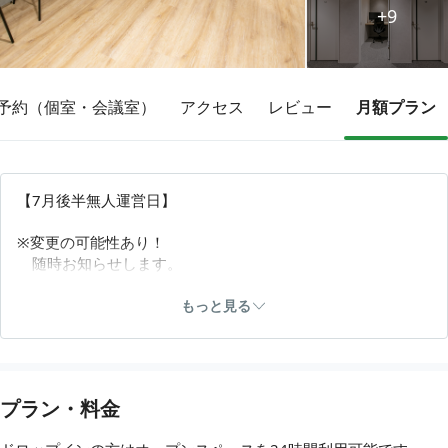
+9
その他
予約（個室・会議室）
アクセス
レビュー
月額プラン
トピックス
【7月後半無人運営日】
※変更の可能性あり！
随時お知らせします。
ご迷惑をおかけいたしますが何卒よろしくお願いいたしま
もっと見る
す。
📢 個室利用がお得に！
値下げしました 🙆🏻‍♀️
プラン・料金
・チェックイン済1名個室
1h ¥660 → 1h ¥440 🆕