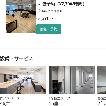
ス_仮予約（¥7,700/時間）
14
名
まで利用可
¥
0
~
120
分
詳細・予約
設備・サービス
作業スペース
1名個室ブース
会議室
46席
16室
2部