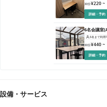
¥
220
~
30
分
詳細・予約
6名会議室(A
6
名
まで利用
¥
440
~
30
分
詳細・予約
設備・サービス