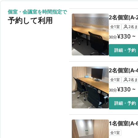
7時間利用
8月13日（木）
24時間
個室・会議室を時間指定で
1DAY利用
2名個室(A-2
8月14日（金）
24時間
予約して利用
全
1
室
2
名
ま
¥
330
~
30
分
詳細・予約
2名個室(A-4
全
1
室
2
名
ま
¥
330
~
30
分
詳細・予約
1名個室(A-6
全
1
室