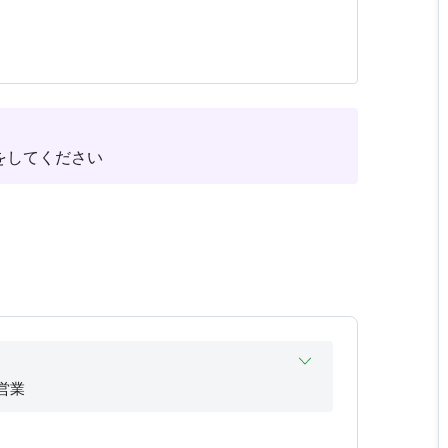
。
ご利用ください。
をしてください
予約時間前の退店でも返金は一切行いません。
おいても、ご利用料金の返金はいたしかねます。
さい）
しください）
ず終了ボタンを押下してください）
営業
具合が発生する可能性もございます。
営業
願い申し上げます。
営業