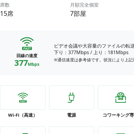
席数
月額完全個室
15席
7部屋
ビデオ会議や大容量のファイルの転
下り：377Mbps
/
上り：181Mbps
回線の速度
※通信速度は参考値です。状況により上記
377
Mbps
Wi-Fi
（高速）
電源
コワーキング専