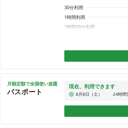
ご質問等は、ホームページの問い合わせフォームからお問
30分利用
8月11日（火）
24時間
お急ぎの方はお電話ください。
8月12日（水）
24時間
1時間利用
📞03-4550-0197（平日10時〜18時）
8月13日（木）
24時間
1時間30分利用
8月14日（金）
24時間
2時間利用
2時間30分利用
3時間利用
3時間30分利用
4時間利用
月額定額で全国使い放題
4時間30分利用
現在、利用できます
パスポート
8月8日（土）
24時間
5時間利用
8月9日（日）
24時間
5時間30分利用
8月10日（月）
24時間
6時間利用
8月11日（火）
24時間
6時間30分利用
8月12日（水）
24時間