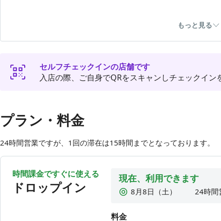
💻通話・オンライン会議可能（個室はイヤホン必須）です
もっと見る
各個室にヘッドホンをご用意しておりますので、ご自由に
❌禁止事項
・LIVE配信や音楽をかける
セルフチェックインの店舗です
・大きい音量での撮影
入店の際、ご自身でQRをスキャンしチェックイン
・共有エリアでの通話やオンライン会議
・電子タバコを含む喫煙
・アルコール類の持ち込み
・未就学児のご利用
プラン・料金
上記を行った場合は速やかに退店していただきます。また
24時間営業ですが、1回の滞在は15時間までとなっております。
当コワーキングスペースでは、以下を含むいかなる理由に
・モニター表示不具合（アプリにて部屋変更をお試しくだ
・Wi-Fi接続不具合（スマホのリフレッシュ、再起動をお試
時間課金ですぐに使える
現在、利用できます
・操作忘れでの自動延長（アプリからご予約の場合は、必
ドロップイン
・日時変更（予約時間のみアプリから変更可能です）
8月8日（土）
24時間
設備や通信環境には万全を期しておりますが、予期せぬ不
8月9日（日）
24時間
ご利用に際しては、あらかじめご了承くださいますようお
料金
8月10日（月）
24時間