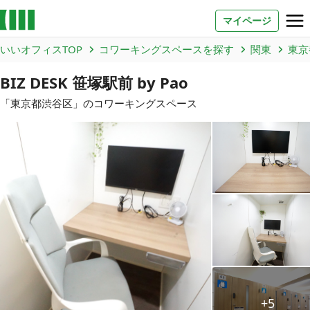
マイページ
いいオフィスTOP
コワーキングスペースを探す
関東
東京
お問い合わせ
BIZ DESK 笹塚駅前 by Pao
よくあるご質問
「
東京都
渋谷区
」のコワーキングスペース
法人での利用
店舗オーナー様へ
いいオフィス（コワーキングスペース）
FCオーナー募集
いい会議室（会議室専用スペース）
FCオーナー募集
コワーキング運営DXシステム
+5
E Solution