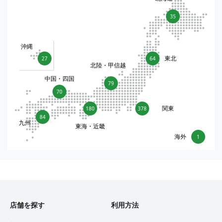
35
沖縄
東北
27
64
北陸・甲信越
中国・四国
79
70
関東
180
378
84
九州
東海・近畿
海外
1
店舗を探す
利用方法