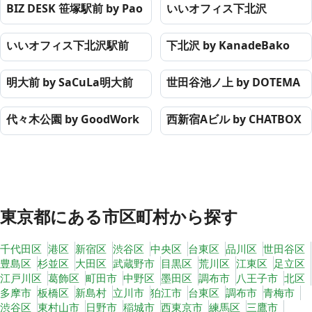
BIZ DESK 笹塚駅前 by Pao
いいオフィス下北沢
いいオフィス下北沢駅前
下北沢 by KanadeBako
明大前 by SaCuLa明大前
世田谷池ノ上 by DOTEMA
代々木公園 by GoodWork
西新宿Aビル by CHATBOX
東京都
にある市区町村から探す
千代田区
港区
新宿区
渋谷区
中央区
台東区
品川区
世田谷区
豊島区
杉並区
大田区
武蔵野市
目黒区
荒川区
江東区
足立区
江戸川区
葛飾区
町田市
中野区
墨田区
調布市
八王子市
北区
多摩市
板橋区
新島村
立川市
狛江市
台東区
調布市
青梅市
渋谷区
東村山市
日野市
稲城市
西東京市
練馬区
三鷹市