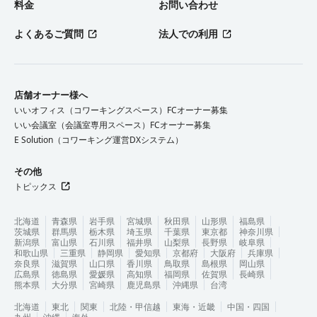
料金
お問い合わせ
よくあるご質問
法人での利用
店舗オーナー様へ
いいオフィス（コワーキングスペース）FCオーナー募集
いい会議室（会議室専用スペース）FCオーナー募集
E Solution（コワーキング運営DXシステム）
その他
トピックス
北海道
青森県
岩手県
宮城県
秋田県
山形県
福島県
茨城県
群馬県
栃木県
埼玉県
千葉県
東京都
神奈川県
新潟県
富山県
石川県
福井県
山梨県
長野県
岐阜県
和歌山県
三重県
静岡県
愛知県
京都府
大阪府
兵庫県
奈良県
滋賀県
山口県
香川県
鳥取県
島根県
岡山県
広島県
徳島県
愛媛県
高知県
福岡県
佐賀県
長崎県
熊本県
大分県
宮崎県
鹿児島県
沖縄県
台湾
北海道
東北
関東
北陸・甲信越
東海・近畿
中国・四国