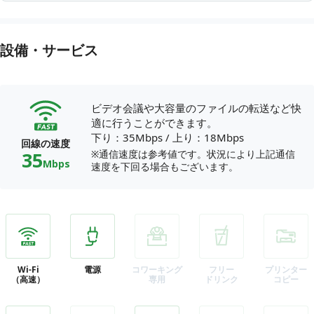
設備・サービス
ビデオ会議や大容量のファイルの転送など快
適に行うことができます。
下り：35Mbps
/
上り：18Mbps
回線の速度
35
※通信速度は参考値です。状況により上記通信
Mbps
速度を下回る場合もございます。
Wi-Fi
電源
コワーキング
フリー
プリンター
（高速）
専用
ドリンク
コピー