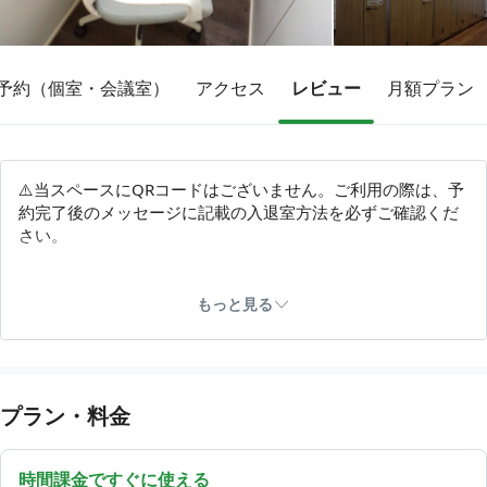
予約（個室・会議室）
アクセス
レビュー
月額プラン
その他
トピックス
⚠️当スペースにQRコードはございません。ご利用の際は、予
約完了後のメッセージに記載の入退室方法を必ずご確認くだ
さい。
【工事のお知らせ】
もっと見る
2026年4月1日（水）～2026年8月31日（月）※予定
上記期間中、当建物にて大規模修繕工事を実施いたします。
プラン・料金
作業内容により、騒音や振動が発生する場合がございます。
ご利用のお客様にはご不便をおかけいたしますが、
時間課金ですぐに使える
あらかじめご了承のうえ、ご予約いただきますようお願いい