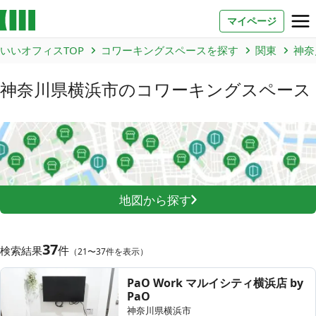
マイページ
いいオフィスTOP
コワーキングスペースを探す
関東
神奈
お問い合わせ
神奈川県横浜市
のコワーキングスペース
よくあるご質問
法人での利用
店舗オーナー様へ
地図から探す
いいオフィス（コワーキングスペース）
FCオーナー募集
37
件
検索結果
（21〜37件を表示）
いい会議室（会議室専用スペース）
FCオーナー募集
PaO Work マルイシティ横浜店 by
PaO
コワーキング運営DXシステム
神奈川県横浜市
E Solution