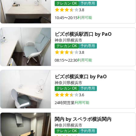
テレカン OK
予約専用
3.8
10:45〜20:15
利用可能
その他
ビズボ横浜駅西口 by PaO
トピックス
神奈川県横浜市
テレカン OK
予約専用
3.8
08:15〜22:30
利用可能
ビズボ横浜東口 by PaO
神奈川県横浜市
テレカン OK
予約専用
3.6
24時間営業
利用可能
関内 by スペラボ横浜関内
神奈川県横浜市
テレカン OK
予約専用