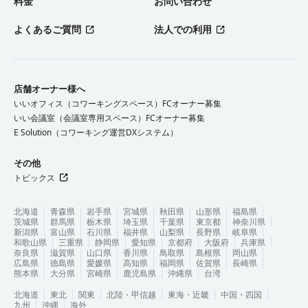
料金
お問い合わせ
よくあるご質問
法人での利用
店舗オーナー様へ
いいオフィス（コワーキングスペース）FCオーナー募集
いい会議室（会議室専用スペース）FCオーナー募集
E Solution（コワーキング運営DXシステム）
その他
トピックス
北海道
青森県
岩手県
宮城県
秋田県
山形県
福島県
茨城県
群馬県
栃木県
埼玉県
千葉県
東京都
神奈川県
新潟県
富山県
石川県
福井県
山梨県
長野県
岐阜県
和歌山県
三重県
静岡県
愛知県
京都府
大阪府
兵庫県
奈良県
滋賀県
山口県
香川県
鳥取県
島根県
岡山県
広島県
徳島県
愛媛県
高知県
福岡県
佐賀県
長崎県
熊本県
大分県
宮崎県
鹿児島県
沖縄県
台湾
北海道
東北
関東
北陸・甲信越
東海・近畿
中国・四国
九州
沖縄
海外