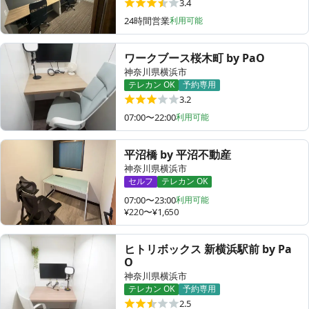
3.4
24時間営業
利用可能
ワークブース桜木町 by PaO
神奈川県横浜市
テレカン OK
予約専用
3.2
07:00〜22:00
利用可能
平沼橋 by 平沼不動産
神奈川県横浜市
セルフ
テレカン OK
07:00〜23:00
利用可能
¥220〜¥1,650
ヒトリボックス 新横浜駅前 by Pa
O
神奈川県横浜市
テレカン OK
予約専用
2.5