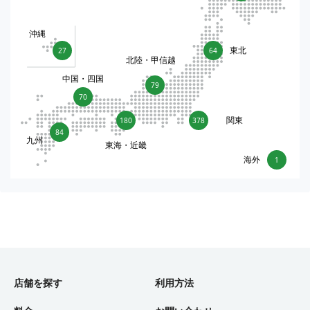
沖縄
東北
27
64
北陸・甲信越
中国・四国
79
70
関東
180
378
84
九州
東海・近畿
海外
1
店舗を探す
利用方法