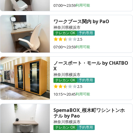
07:00〜23:59
利用可能
ワークブース関内 by PaO
神奈川県横浜市
テレカン OK
予約専用
2.5
07:00〜23:59
利用可能
ノースポート・モール by CHATBO
X
神奈川県横浜市
テレカン OK
予約専用
2.5
10:15〜20:45
利用可能
SpemaBOX_桜木町ワシントンホ
テル by Pao
神奈川県横浜市
テレカン OK
予約専用