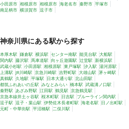
小田原市
相模原市
相模原市
海老名市
秦野市
平塚市
南足柄市
横須賀市
逗子市
神奈川県
にある駅から探す
本厚木駅
鎌倉駅
横浜駅
センター南駅
能見台駅
大船駅
関内駅
藤沢駅
馬車道駅
向ヶ丘遊園駅
辻堂駅
新横浜駅
武蔵小杉駅
小田原駅
相模原駅
東戸塚駅
汐入駅
湯河原駅
上溝駅
JR川崎駅
京急川崎駅
吉野町駅
大雄山駅
茅ヶ崎駅
真鶴駅
久地駅
平塚駅
日本大通り駅
北山田駅
都筑ふれあいの丘駅
みなとみらい
橋本駅
武蔵溝ノ口駅
秦野駅
あざみ野駅
江田駅
鶴見駅
京急鶴見駅
京急本線井土ヶ谷駅
桜木町駅
日吉駅
ブルーライン関内駅
逗子駅
逗子・葉山駅
伊勢佐木長者町駅
海老名駅
日ノ出町駅
元町・中華街駅
平沼橋駅
二俣川駅