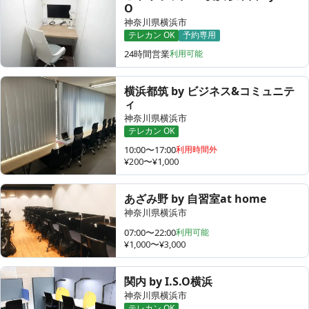
O
神奈川県横浜市
テレカン OK
予約専用
24時間営業
利用可能
横浜都筑 by ビジネス&コミュニテ
ィ
神奈川県横浜市
テレカン OK
10:00〜17:00
利用時間外
¥200〜¥1,000
あざみ野 by 自習室at home
神奈川県横浜市
07:00〜22:00
利用可能
¥1,000〜¥3,000
関内 by I.S.O横浜
神奈川県横浜市
テレカン OK